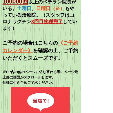
100000
回
以上の
ベテラン院長
が
いる。
土曜日
、
日曜日（※）
もや
っている治療院。（スタッフはコ
ロナワクチン
3回目接種完了
してい
ます）
​ご予約の場合はこちらの
《ご予約
カレンダー》
を確認の上、
ご予約
いただくとスムーズです。
​​※HP内の他のページに切り替わる際にページ最
上部に画面がスクロールします。
​​仕様に付き予めご了承ください。