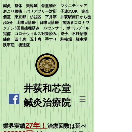
鍼灸 整体 美容鍼 骨盤矯正 マタニティケア
肩こり腰痛 バリアフリー対応 子連れOK 完全
個室 東京都 杉並区 下井草 井荻駅南口から徒
歩5分 土曜日診療 日曜日診療 施術者コロナワ
クチン3回目接種済み バウンサー、ボールプール
完備 コロナウィルス対策済み 逆子、不妊治療
膝痛 四十肩 五十肩 手すり 駐輪場 駐車場
狭窄症 後遺症
​井荻和芯堂
鍼灸治療院
27
年
！
業界実績
治療回数は延べ