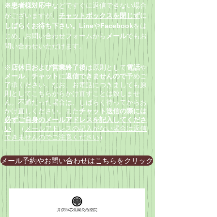
​※患者様対応中
などで
すぐに返信できない場合
がございますが、
チャットボックスを閉じず
に
しばらくお待ち下さい。Line
や
Facebook
をは
じめ、
お問い合わせフォームから
メール
でもお
問い合わせいただけます。
※
店休日および営業終了後
は原則として
電話
や
メール
、
チャット
に
返信できませんので
予めご
了承ください。なお、お電話につきましても原
則としてこちらからかけ直すことは致しませ
ん。不通だった場合は、しばらく待ってからお
かけ直しください。また
チャット送信の際には
必ずご自身のメールアドレスを記入してくださ
い
。（
メールアドレスの記入がない場合は返信
できませんのでご注意ください
）
メール予約やお問い合わせはこちらをクリック