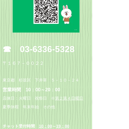
​☎
03-6336-5328
〒
１６７－００２２
東京都 杉並区 下井草 ５－１０－２４
​営業時間 10：00～20：00
店休日：火曜日 祝祭日 ※
第２第４日曜日
​夏季休暇 年末年始 その他
​チャット受付時間
10：00
～
19：00