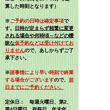
算した時刻となります）
※
ご予約の日時は確定事項
で
す。
日時が定まらず頻繁に変更
される場合や何時頃～などの曖
昧な
仮予約などは受け付けてお
りません
ので、あしからずご了
承下さい。​
​※
諸事情により早い時刻で終業
する場合がございます
ので、
前
日までにご予約ください。
定休日： 毎週火曜日、第2、
第4日曜日
祝祭日
年末年