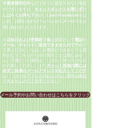
​※患者様対応中
などで
すぐに返信できない場合
がございますが、
チャットボックスを閉じず
に
しばらくお待ち下さい。Line
や
Facebook
をは
じめ、
お問い合わせフォームから
メール
でもお
問い合わせいただけます。
※
店休日および営業終了後
は原則として
電話
や
メール
、
チャット
に
返信できませんので
予めご
了承ください。なお、お電話につきましても原
則としてこちらからかけ直すことは致しませ
ん。不通だった場合は、しばらく待ってからお
かけ直しください。また
チャット送信の際には
必ずご自身のメールアドレスを記入してくださ
い
。（
メールアドレスの記入がない場合は返信
できませんのでご注意ください
）
メール予約やお問い合わせはこちらをクリック