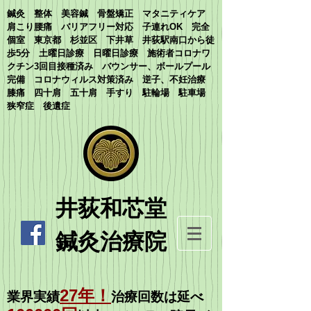
鍼灸 整体 美容鍼 骨盤矯正 マタニティケア
肩こり腰痛 バリアフリー対応 子連れOK 完全
個室 東京都 杉並区 下井草 井荻駅南口から徒
歩5分 土曜日診療 日曜日診療 施術者コロナワ
クチン3回目接種済み バウンサー、ボールプール
完備 コロナウィルス対策済み 逆子、不妊治療
膝痛 四十肩 五十肩 手すり 駐輪場 駐車場
狭窄症 後遺症
​井荻和芯堂
鍼灸治療院
27
年
！
業界実績
治療回数は延べ