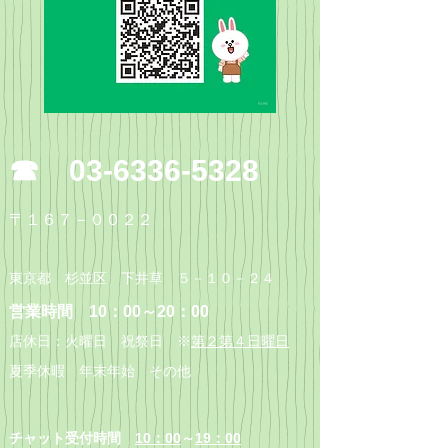
​☎
03-6336-5328
〒
１６７－００２２
東京都 杉並区 下井草 ５－１０－２４
​営業時間 10：00～20：00
店休日：火曜日 祝祭日 ※
第２第４日曜日
​夏季休暇 年末年始 その他
​チャット受付時間
10：00
～
19：00