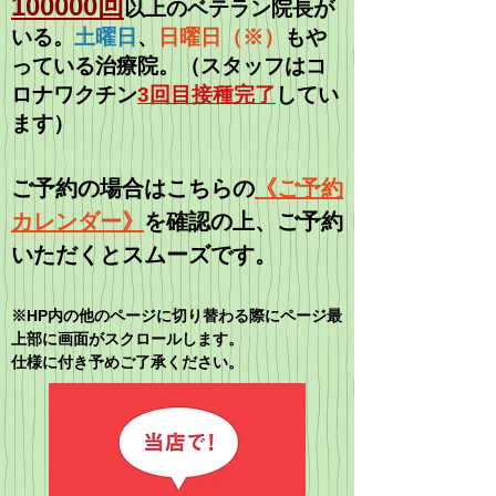
100000
回
以上の
ベテラン院長
が
いる。
土曜日
、
日曜日（※）
もや
っている治療院。（スタッフはコ
ロナワクチン
3回目接種完了
してい
ます）
​ご予約の場合はこちらの
《ご予約
カレンダー》
を確認の上、
ご予約
いただくとスムーズです。
​​※HP内の他のページに切り替わる際にページ最
上部に画面がスクロールします。
​​仕様に付き予めご了承ください。