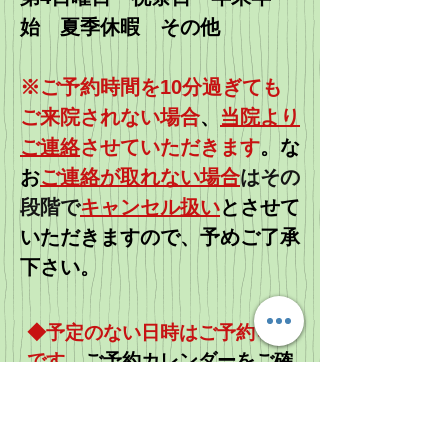
始 夏季休暇 その他
※ご予約時間を10分過ぎても
ご来院されない場合
、
当院より
ご連絡
させていただきます
。
な
お
ご連絡が取れない場合
はその
段階で
キャンセル扱い
とさせて
いただきますので、予めご了承
下さい。
◆予定のない日時はご予約可能
です。
​ご予約カレンダーをご確
認ください◆​
※ブラウザの種類によってはカ